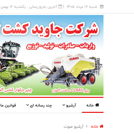
شنبه 17 مرداد 1405
آخرین به‌روزرسانی : يکشنبه 12 بهمن 1404
خانه
آرشیو
چند رسانه ای
قوانین ما
خانه
آرشیو صوت